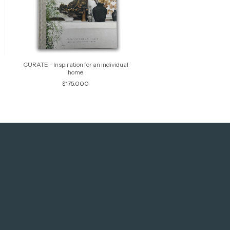
CURATE - Inspiration for an individual
home
$175.000