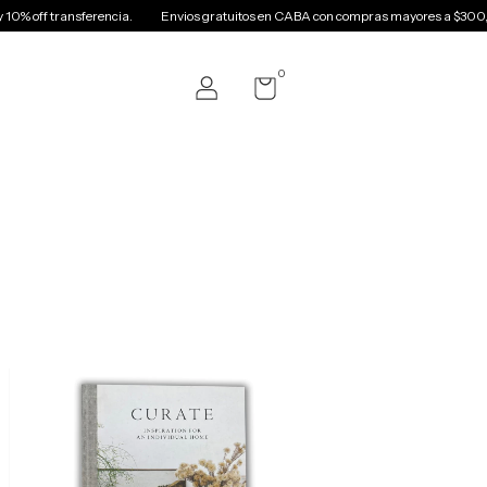
0% off transferencia.
Envios gratuitos en CABA con compras mayores a $300,0
0