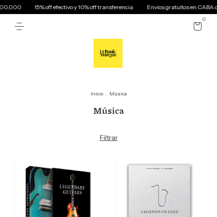
00,000
15% off efectivo y 10% off transferencia.
Envios gratuitos en CABA c
0
Inicio
.
Música
Música
Filtrar