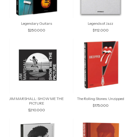
Legendary Guitars
Legends of Jazz
$250.000
$112.000
JIM MARSHALL: SHOW ME THE
The Rolling Stones: Unzipped
PICTURE
$175.000
$210.000