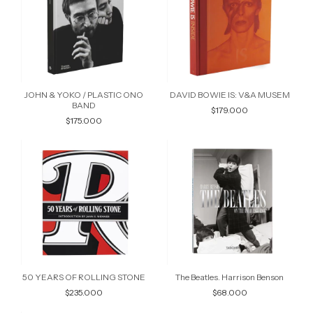
JOHN & YOKO / PLASTIC ONO
DAVID BOWIE IS: V&A MUSEM
BAND
$179.000
$175.000
50 YEARS OF ROLLING STONE
The Beatles. Harrison Benson
$235.000
$68.000