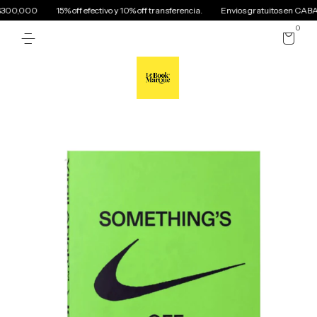
$300,000
15% off efectivo y 10% off transferencia.
Envios gratuitos en CABA
0