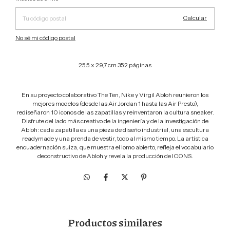
Calcular
No sé mi código postal
25,5 x 29,7 cm 352 páginas
En su proyecto colaborativo The Ten, Nike y Virgil Abloh reunieron los
mejores modelos (desde las Air Jordan 1 hasta las Air Presto),
rediseñaron 10 iconos de las zapatillas y reinventaron la cultura sneaker.
Disfrute del lado más creativo de la ingeniería y de la investigación de
Abloh: cada zapatilla es una pieza de diseño industrial, una escultura
readymade y una prenda de vestir, todo al mismo tiempo. La artística
encuadernación suiza, que muestra el lomo abierto, refleja el vocabulario
deconstructivo de Abloh y revela la producción de ICONS.
Productos similares