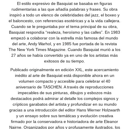
El estilo expresivo de Basquiat se basaba en figuras
rudimentarias a las que añadía palabras y frases. Su obra
inspiró a todo un elenco de celebridades del jazz, el boxeo y
el baloncesto, con referencias esotéricas y a la vida callejera.
Cuando se le preguntaba por el tema principal de su obra,
Basquiat respondía “realeza, heroísmo y las calles”. En 1983
empezó a colaborar con la estrella más famosa del mundo
del arte, Andy Warhol, y en 1985 fue portada de la revista
The New York Times Magazine. Cuando Basquiat murió a los
27 años se había convertido ya en uno de los artistas más
exitosos de su tiempo.
Publicado originalmente en edición XXL, este acercamiento
inédito al arte de Basquiat está disponible ahora en un
volumen compacto y accesible para celebrar el 40
aniversario de TASCHEN. A través de reproducciones
impecables de sus pinturas, dibujos y esbozos más
destacados podrá admirar al detalle los complejos signos y
crípticos garabatos del artista y profundizar en su mundo
gracias a una introducción del editor Hans Werner Holzwarth
y un ensayo sobre sus temáticas y evolución creativa
firmado por la conservadora e historiadora de arte Eleanor
Nairne. Organizados por años y profusamente ilustrados, los