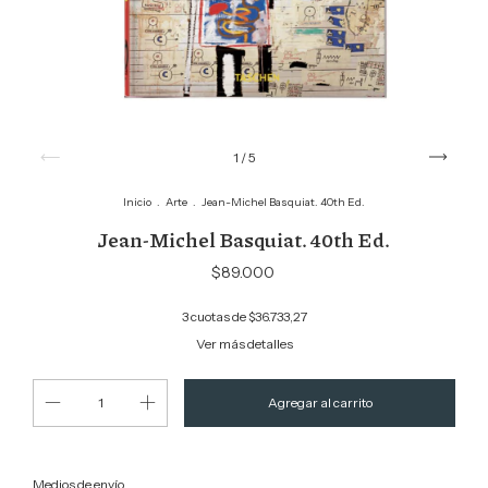
1
/
5
Inicio
.
Arte
.
Jean-Michel Basquiat. 40th Ed.
Jean-Michel Basquiat. 40th Ed.
$89.000
3
cuotas de
$36.733,27
Ver más detalles
Cambiar CP
Entregas para el CP:
Medios de envío